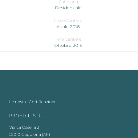
Categoria
Residenziale
Inizio Cantiere
Aprile 2018
Fine Cantiere
Ottobre 2019
Le nostre Certificazioni
PROEDIL S.R.L.
Via La Casella 2
52010 Capolona (AR)