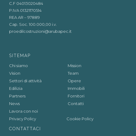
C.F 04013020484
P.IVA 01321170514
REA AR – 97889
Cap. Soc. 100.000,00 i.v.
proedilcostruzioni@arubapec.it
SITEMAP
Chi siamo
Mission
Vision
Team
Settori di attività
Opere
Edilizia
Immobili
Partners
Fornitori
News
Contatti
Lavora con noi
Privacy Policy
Cookie Policy
CONTATTACI