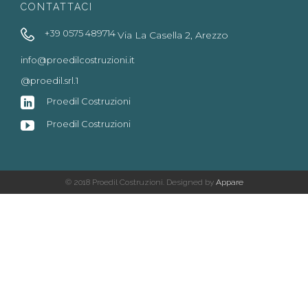
CONTATTACI

+39 0575 489714
Via La Casella 2, Arezzo
info@proedilcostruzioni.it
@proedil.srl.1

Proedil Costruzioni

Proedil Costruzioni
© 2018 Proedil Costruzioni. Designed by
Appare