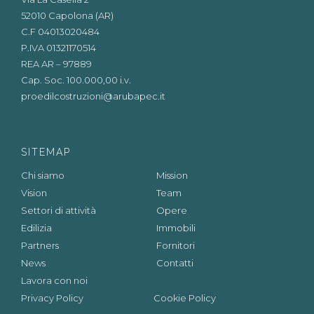
52010 Capolona (AR)
C.F 04013020484
P.IVA 01321170514
REA AR – 97889
Cap. Soc. 100.000,00 i.v.
proedilcostruzioni@arubapec.it
SITEMAP
Chi siamo
Mission
Vision
Team
Settori di attività
Opere
Edilizia
Immobili
Partners
Fornitori
News
Contatti
Lavora con noi
Privacy Policy
Cookie Policy