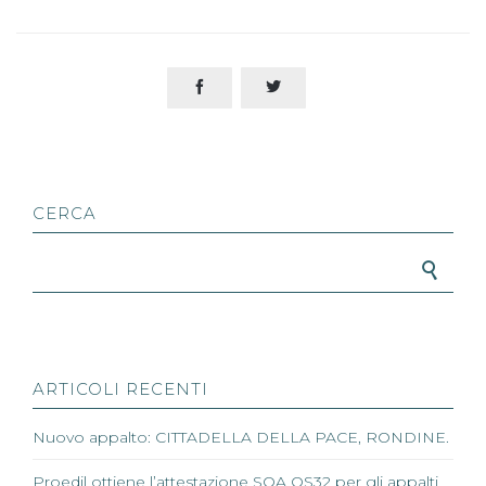


CERCA
Search for:
ARTICOLI RECENTI
Nuovo appalto: CITTADELLA DELLA PACE, RONDINE.
Proedil ottiene l’attestazione SOA OS32 per gli appalti