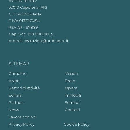
Via La Casella 2
52010 Capolona (AR)
C.F 04013020484
P.IVA 01321170514
REA AR – 97889
Cap. Soc. 100.000,00 i.v.
proedilcostruzioni@arubapec.it
SITEMAP
Chi siamo
Mission
Vision
Team
Settori di attività
Opere
Edilizia
Immobili
Partners
Fornitori
News
Contatti
Lavora con noi
Privacy Policy
Cookie Policy